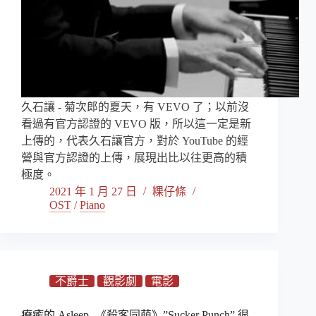
久石讓 - 菊次郎的夏天，有 VEVO 了；以前沒
看過有官方認證的 VEVO 版，所以這一定是新
上傳的，代表久石讓官方，對於 YouTube 的經
營與官方認證的上傳，展現出比以往更高的積
極度。
2021 年 1 月 27 日
粿仔條
OST
/
Piano
不爵士
觀影劇
電影
療癒的 Asleep -《殺客同萌》”Sucker Punch” 很