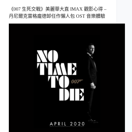
《007 生死交戰》美麗華大直 IMAX 觀影心得 –
丹尼爾克雷格龐德卸任作懶人包 OST 音樂體驗