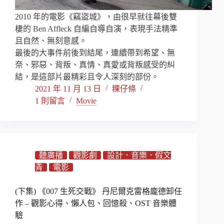
2010 年的電影《竊盜城》，由很早就往幕後雙
棲的 Ben Affleck 自編自導自演，表現手法精準
且自然、無刻意感。
最後的大事件前後到結尾，連續帶到希望、無
奈、邪惡、背叛、真情、真愛或背叛感受的糾
結，是這部片最精彩且令人深刻的部份。
2021 年 11 月 13 日
粿仔條
1 則留言
Movie
聽廣播
觀影劇
設計．音樂．假文
青
電影
(下集) 《007 生死交戰》 丹尼爾克雷格龐德卸任
作 – 觀影心得、懶人包、回憶殺、OST 音樂體
驗