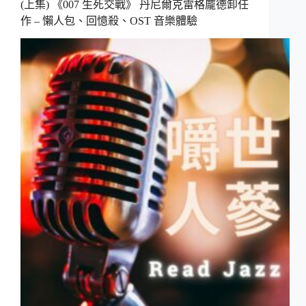
(上集) 《007 生死交戰》 丹尼爾克雷格龐德卸任
作 – 懶人包、回憶殺、OST 音樂體驗