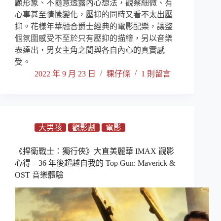
顧形象、不隨意透露內心想法，觀察細微、有
心事甚至情愫變化，壓抑的同時又看不太出壓
抑。花樣年華融合爵士經典的電影配樂，讓整
個氛圍感受不至於只有壓抑的描繪，另以音樂
表達出，男女主角之間與各自內心的真實感
受。
2022 年 9 月 23 日
粿仔條
1 則留言
大男孩
觀影劇
電影
《捍衛戰士：獨行俠》大直美麗華 IMAX 觀影
心得 – 36 年後超越自我的 Top Gun: Maverick &
OST 音樂體驗