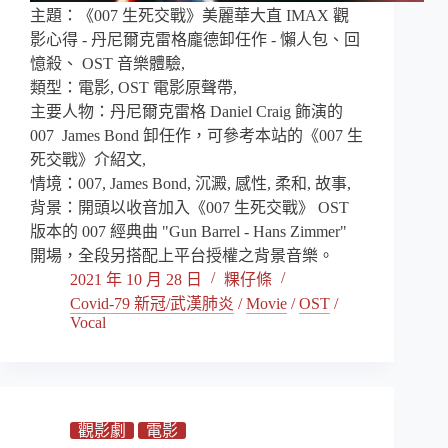
主題：《007 生死交戰》美麗華大直 IMAX 觀
影心得 - 丹尼爾克雷格龐德卸任作 - 懶人包、回
憶殺、 OST 音樂體驗,
類型：電影, OST 電影原聲帶,
主要人物：丹尼爾克雷格 Daniel Craig 飾演的
007 James Bond 卸任作，可參考本站的《007 生
死交戰》介紹文,
情境：007, James Bond, 沉澱, 感性, 柔和, 故事,
背景：開頭以收音加入《007 生死交戰》 OST
版本的 007 經典曲 "Gun Barrel - Hans Zimmer"
開場，全段另搭配上平台授權之背景音樂。
2021 年 10 月 28 日
粿仔條
Covid-79 新冠/武漢肺炎
/
Movie
/
OST
/
Vocal
觀影劇
電影