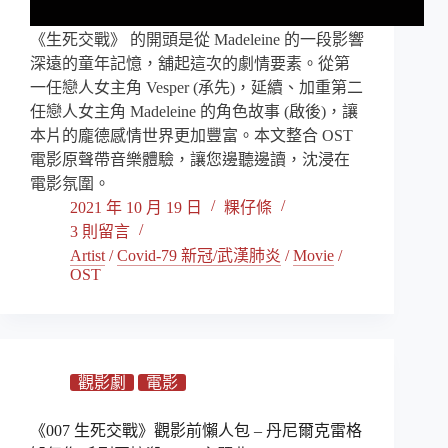
《生死交戰》 的開頭是從 Madeleine 的一段影響
深遠的童年記憶，舖起這次的劇情要素。從第
一任戀人女主角 Vesper (承先)，延續、加重第二
任戀人女主角 Madeleine 的角色故事 (啟後)，讓
本片的龐德感情世界更加豐富。本文整合 OST
電影原聲帶音樂體驗，讓您邊聽邊讀，沈浸在
電影氛圍。
2021 年 10 月 19 日
粿仔條
3 則留言
Artist
/
Covid-79 新冠/武漢肺炎
/
Movie
/
OST
觀影劇
電影
《007 生死交戰》觀影前懶人包 – 丹尼爾克雷格