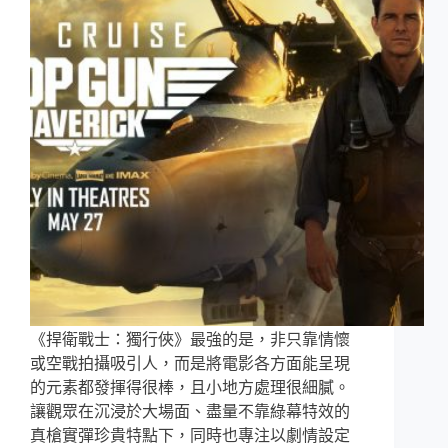
《捍衛戰士：獨行俠》最強的是，非只靠情懷
或空戰拍攝吸引人，而是將電影各方面能呈現
的元素都發揮得很棒，且小地方處理很細膩。
讓觀眾在沉浸於大場面、盡量不靠綠幕特效的
真槍實彈珍貴特點下，同時也專注以劇情設定