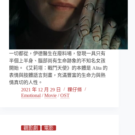
一切都從，伊德醫生在廢料場，發現一具只有
半個上半身、腦部尚有生命跡象的不知名女孩
開始。《艾莉塔：戰鬥天使》的本體是 Alita 的
表情與肢體語言刻畫，充滿豐富的生命力與熱
情真切的人性。
2021 年 12 月 29 日
粿仔條
Emotional
/
Movie
/
OST
觀影劇
電影