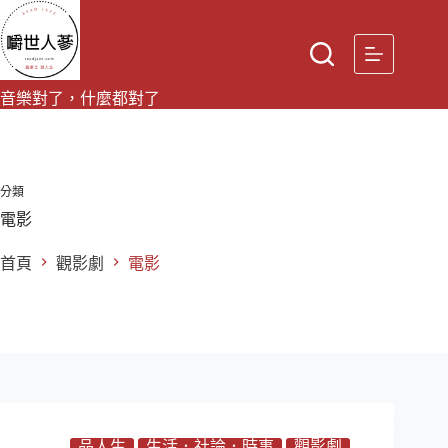
跳
至
主
要
音樂對了，什麼都對了
內
容
分類
電影
首頁
觀影劇
電影
品人生
生活．社論．時事
觀影劇