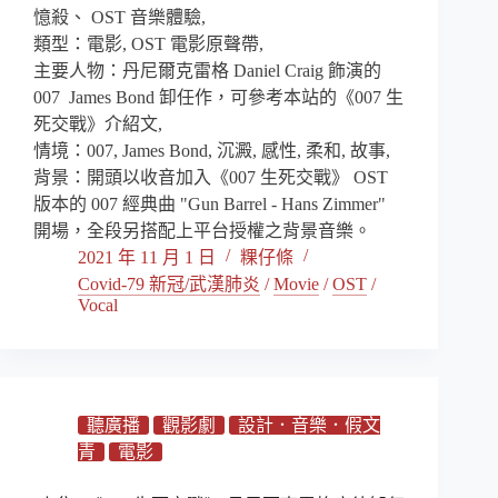
憶殺、 OST 音樂體驗,
類型：電影, OST 電影原聲帶,
主要人物：丹尼爾克雷格 Daniel Craig 飾演的
007 James Bond 卸任作，可參考本站的《007 生
死交戰》介紹文,
情境：007, James Bond, 沉澱, 感性, 柔和, 故事,
背景：開頭以收音加入《007 生死交戰》 OST
版本的 007 經典曲 "Gun Barrel - Hans Zimmer"
開場，全段另搭配上平台授權之背景音樂。
2021 年 11 月 1 日
粿仔條
Covid-79 新冠/武漢肺炎
/
Movie
/
OST
/
Vocal
聽廣播
觀影劇
設計．音樂．假文
青
電影