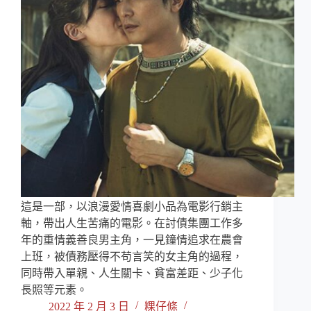
這是一部，以浪漫愛情喜劇小品為電影行銷主
軸，帶出人生苦痛的電影。在討債集團工作多
年的重情義善良男主角，一見鐘情追求在農會
上班，被債務壓得不苟言笑的女主角的過程，
同時帶入單親、人生關卡、貧富差距、少子化
長照等元素。
2022 年 2 月 3 日
粿仔條