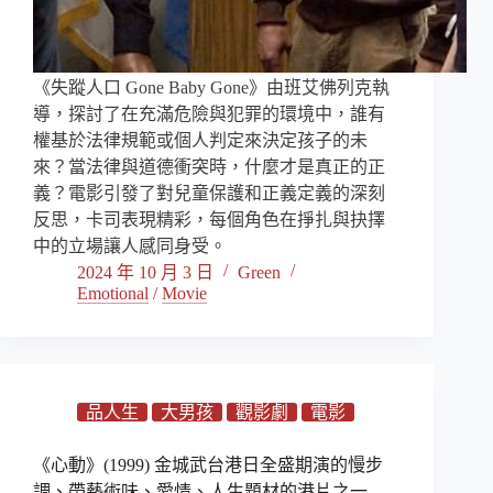
《失蹤人口 Gone Baby Gone》由班艾佛列克執
導，探討了在充滿危險與犯罪的環境中，誰有
權基於法律規範或個人判定來決定孩子的未
來？當法律與道德衝突時，什麼才是真正的正
義？電影引發了對兒童保護和正義定義的深刻
反思，卡司表現精彩，每個角色在掙扎與抉擇
中的立場讓人感同身受。
2024 年 10 月 3 日
Green
Emotional
/
Movie
品人生
大男孩
觀影劇
電影
《心動》(1999) 金城武台港日全盛期演的慢步
調、帶藝術味、愛情、人生題材的港片之一