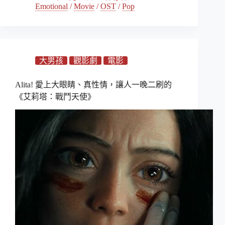
Emotional
/
Movie
/
OST
/
Pop
大男孩
觀影劇
電影
Alita! 愛上大眼睛、真性情，讓人一晚二刷的
《艾莉塔：戰鬥天使》