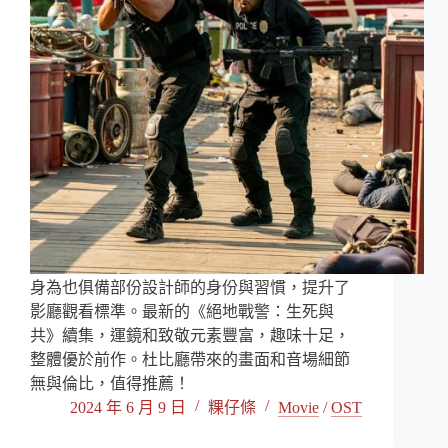
身為也俱備部份設計師的身份與習慣，提升了
影廳觀看標準。最新的《絕地戰警：生死與
共》續集，運鏡和致敬元素豐富，趣味十足，
整體優於前作。杜比廳帶來的畫面和音場細節
無與倫比，值得推薦！
2024 年 6 月 9 日
粿仔條
Movie
/
OST