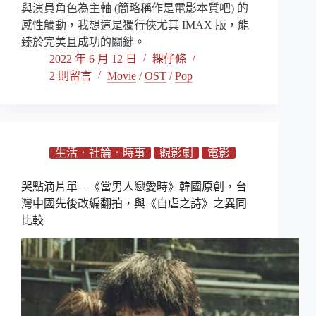
與演員角色為主軸 (簡略稱作是電影本質吧) 的
感性觸動，我想這是獨行俠尤其 IMAX 版，能
臻於完美且成功的關鍵。
2022 年 6 月 12 日
粿仔條
2 則留言
Movie
/
OST
/
Pop
生活．社論．時事
觀影劇
電影
哭點滴片單 – 《當男人戀愛時》韓國原創，台
灣中國先後改編翻拍，與《自虐之詩》之異同
比較