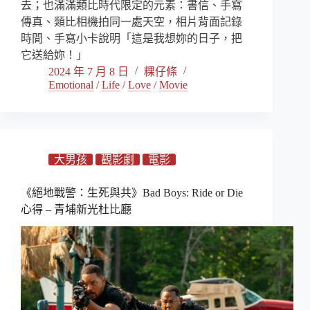
去；也滿滿類比時代限定的元素：書信、手寫
傳真、類比相機拍同一處天空，相片背面記錄
時間、手寫小卡說明「這是我想妳的日子，把
它送給妳！」
2024 年 7 月 8 日
粿仔條
Emotional
/
Life
/
Love
/
Movie
大男孩
觀影劇
電影
《絕地戰警：生死與共》Bad Boys: Ride or Die
心得 – 青埔新光杜比廳