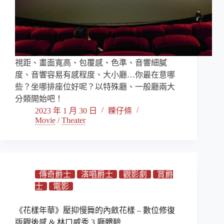
視距、畫面寬高、包覆感、色準、音響細膩
度、音響容易有感程度、大小廳…你最在意哪
些？坐哪排座位好呢？以特殊廳、一般廳兩大
分類開始吧！
2023 年 1 月 30 日
粿仔條
Movie
/
Theater
傳奇爵士
演唱爵士
觀影劇
賞爵
士
電影
《花樣年華》壓抑慢舞的內斂花樣 – 數位修復
版觀後感 & 林口威秀 3 廳體驗