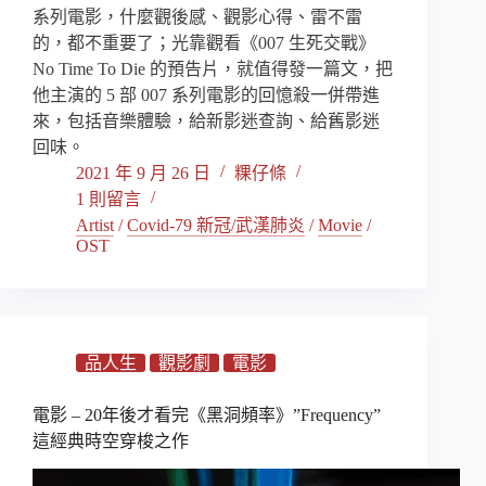
系列電影，什麼觀後感、觀影心得、雷不雷
的，都不重要了；光靠觀看《007 生死交戰》
No Time To Die 的預告片，就值得發一篇文，把
他主演的 5 部 007 系列電影的回憶殺一併帶進
來，包括音樂體驗，給新影迷查詢、給舊影迷
回味。
2021 年 9 月 26 日
粿仔條
1 則留言
Artist
/
Covid-79 新冠/武漢肺炎
/
Movie
/
OST
品人生
觀影劇
電影
電影 – 20年後才看完《黑洞頻率》”Frequency”
這經典時空穿梭之作