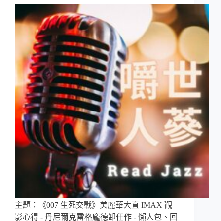
主題：《007 生死交戰》美麗華大直 IMAX 觀
影心得 - 丹尼爾克雷格龐德卸任作 - 懶人包、回