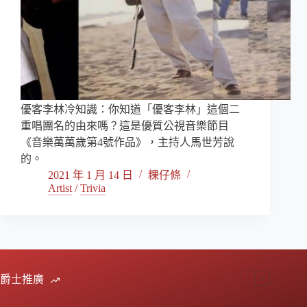
優客李林冷知識：你知道「優客李林」這個二
重唱團名的由來嗎？這是優質公視音樂節目
《音樂萬萬歲第4號作品》，主持人馬世芳說
的。
2021 年 1 月 14 日
粿仔條
Artist
/
Trivia
爵士推廣