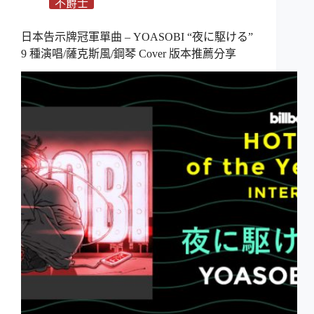
不爵士
日本告示牌冠軍單曲 – YOASOBI “夜に駆ける”
9 種演唱/薩克斯風/鋼琴 Cover 版本推薦分享