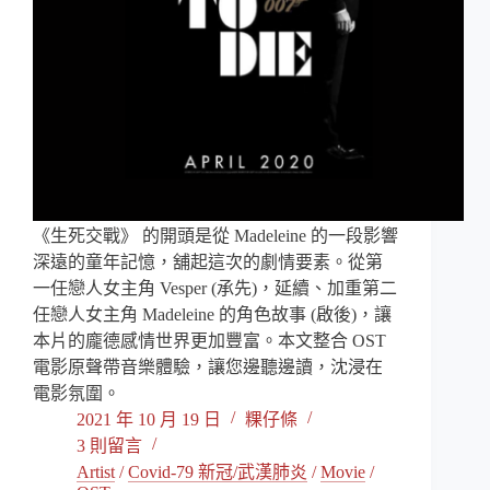
《生死交戰》 的開頭是從 Madeleine 的一段影響
深遠的童年記憶，舖起這次的劇情要素。從第
一任戀人女主角 Vesper (承先)，延續、加重第二
任戀人女主角 Madeleine 的角色故事 (啟後)，讓
本片的龐德感情世界更加豐富。本文整合 OST
電影原聲帶音樂體驗，讓您邊聽邊讀，沈浸在
電影氛圍。
2021 年 10 月 19 日
粿仔條
3 則留言
Artist
/
Covid-79 新冠/武漢肺炎
/
Movie
/