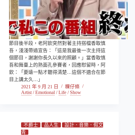
節目後半段，老阿欽突然對著主持搭檔香取慎
吾，淺淺帶過宣告：「這是我最後一次主持這
個節目，謝謝你長久以來的照顧。」當香取慎
吾和舞臺上的熟面孔參賽者，回應慰留時，阿
欽：「要遠一點才聽得清楚…這個不適合在節
目上講太久…」
2021 年 9 月 21 日
粿仔條
Artist
/
Emotional
/
Life
/
Show
不爵士
品人生
設計．音樂．假文
青