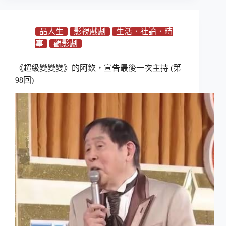
品人生
影視戲劇
生活．社論．時
事
觀影劇
《超級變變變》的阿欽，宣告最後一次主持 (第
98回)