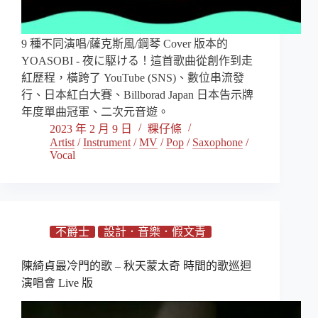
9 種不同演唱/薩克斯風/鋼琴 Cover 版本的
YOASOBI - 夜に駆ける！這首歌曲從創作到走
紅歷程，橫跨了 YouTube (SNS)、數位串流發
行、日本紅白大賽、Billborad Japan 日本告示牌
年度單曲冠軍、二次元音遊。
2023 年 2 月 9 日
粿仔條
Artist
/
Instrument
/
MV
/
Pop
/
Saxophone
/
Vocal
不爵士
設計．音樂．假文青
陳綺貞最冷門的歌 – 秋天蒙太奇 時間的歌巡迴
演唱會 Live 版