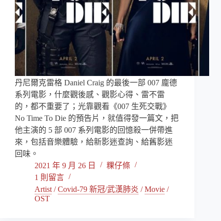
丹尼爾克雷格 Daniel Craig 的最後一部 007 龐德
系列電影，什麼觀後感、觀影心得、雷不雷
的，都不重要了；光靠觀看《007 生死交戰》
No Time To Die 的預告片，就值得發一篇文，把
他主演的 5 部 007 系列電影的回憶殺一併帶進
來，包括音樂體驗，給新影迷查詢、給舊影迷
回味。
2021 年 9 月 26 日
粿仔條
1 則留言
Artist
/
Covid-79 新冠/武漢肺炎
/
Movie
/
OST