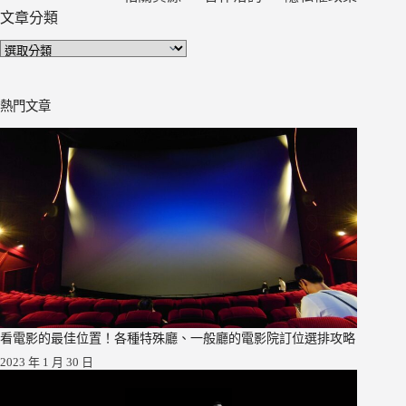
文章分類
文
章
分
熱門文章
類
看電影的最佳位置！各種特殊廳、一般廳的電影院訂位選排攻略
2023 年 1 月 30 日