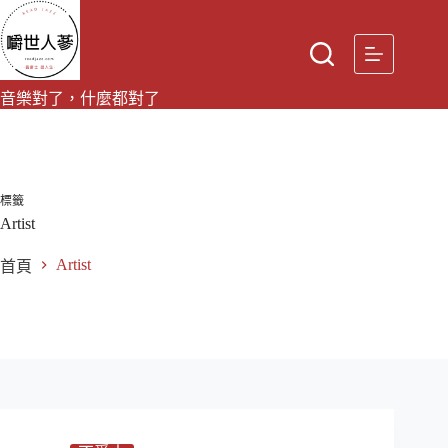
跳
至
主
要
音樂對了，什麼都對了
內
容
標籤
Artist
Artist
首頁