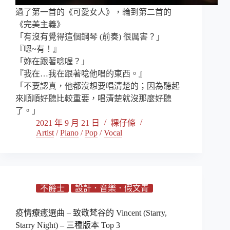
過了第一首的《可愛女人》，輪到第二首的
《完美主義》
「有沒有覺得這個鋼琴 (前奏) 很厲害？」
『嗯~有！』
「妳在跟著唸喔？」
『我在…我在跟著唸他唱的東西。』
「不要認真，他都沒想要唱清楚的；因為聽起
來順順好聽比較重要，唱清楚就沒那麼好聽
了。」
2021 年 9 月 21 日
粿仔條
Artist
/
Piano
/
Pop
/
Vocal
不爵士
設計．音樂．假文青
疫情療癒選曲 – 致敬梵谷的 Vincent (Starry,
Starry Night) – 三種版本 Top 3