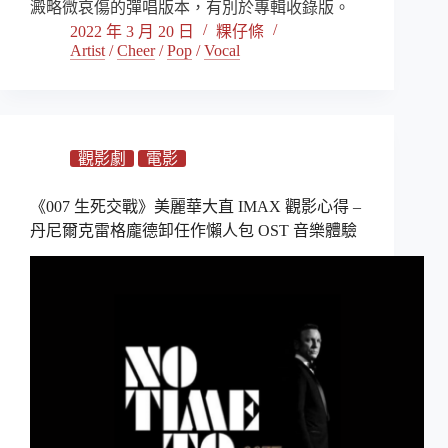
澱略微哀傷的彈唱版本，有別於專輯收錄版。
2022 年 3 月 20 日
粿仔條
Artist
/
Cheer
/
Pop
/
Vocal
觀影劇
電影
《007 生死交戰》美麗華大直 IMAX 觀影心得 –
丹尼爾克雷格龐德卸任作懶人包 OST 音樂體驗