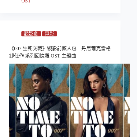
OST
觀影劇
電影
《007 生死交戰》觀影前懶人包 – 丹尼爾克雷格
卸任作 系列回憶殺 OST 主題曲