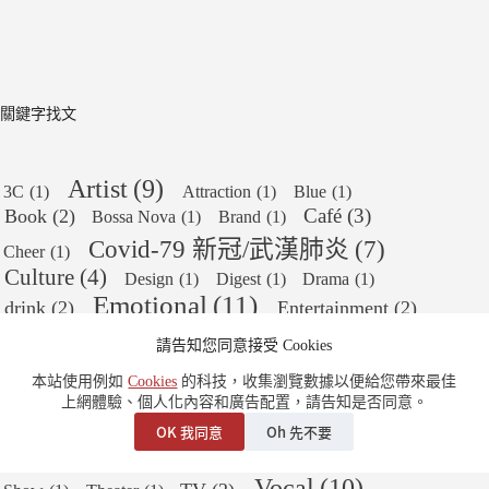
關鍵字找文
Artist
(9)
3C
(1)
Attraction
(1)
Blue
(1)
Café
(3)
Book
(2)
Bossa Nova
(1)
Brand
(1)
Covid-79 新冠/武漢肺炎
(7)
Cheer
(1)
Culture
(4)
Design
(1)
Digest
(1)
Drama
(1)
Emotional
(11)
drink
(2)
Entertainment
(2)
Food
(6)
Family
(2)
History
(2)
festival
(1)
請告知您同意接受 Cookies
Jazz
(8)
Life
(8)
Legend
(2)
Instrument
(1)
本站使用例如
Cookies
的科技，收集瀏覽數據以便給您帶來最佳
Movie
(16)
Love
(4)
Modern
(3)
上網體驗、個人化內容和廣告配置，請告知是否同意。
OST
(11)
OK 我同意
Oh 先不要
Music
(1)
MV
(1)
Olympics
(1)
Pop
(9)
Piano
(5)
Saxophone
(4)
Vocal
(10)