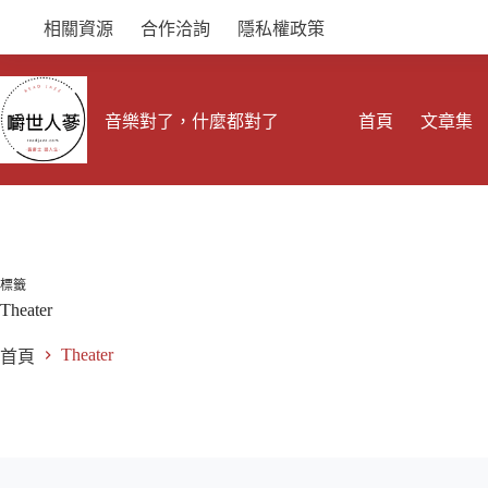
跳
相關資源
合作洽詢
隱私權政策
至
主
要
內
音樂對了，什麼都對了
首頁
文章集
容
標籤
Theater
Theater
首頁