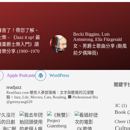
聲音了！帶您了解、
Becki Biggins, Luis
– 《Jazz it up! 最
Armstrong, Ella Fitzgerald
 的漫畫爵士樂入門》讀
女、男爵士歌曲分享 (颱風
分享 (1900~1970
前夕偶陣雨)
Apple Podcasts
WordPress
關鍵字
readjazz
ReadJazz.com 嚼世人蔘部落格：文字與聽覺的沉浸體
驗。Jazz, Life, Movies, Cats, Reading.
🏢 Professional Biz
@greenyang629
3C
(1)
Book
(
Cheer
(
Cultu