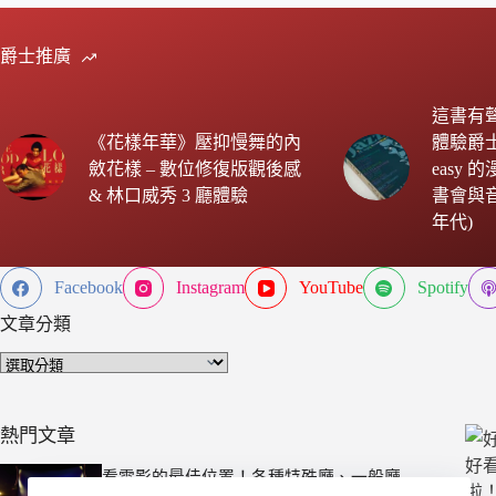
爵士推廣
這書有
《花樣年華》壓抑慢舞的內
體驗爵士樂 
斂花樣 – 數位修復版觀後感
easy
& 林口威秀 3 廳體驗
書會與音樂
年代)
Facebook
Instagram
YouTube
Spotify
文章分類
文
章
分
類
熱門文章
看電影的最佳位置！各種特殊廳、一般廳