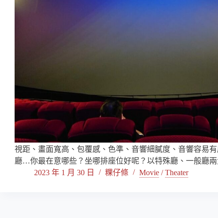
視距、畫面寬高、包覆感、色準、音響細膩度、音響容易有
廳…你最在意哪些？坐哪排座位好呢？以特殊廳、一般廳兩
2023 年 1 月 30 日
粿仔條
Movie
/
Theater