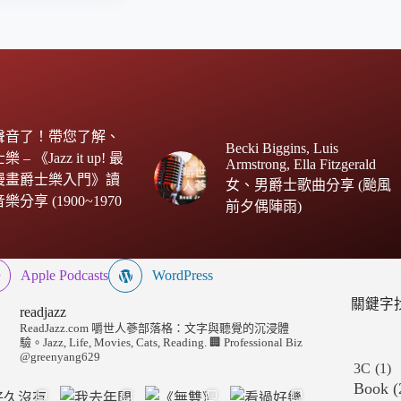
聲音了！帶您了解、
Becki Biggins, Luis
– 《Jazz it up! 最
Armstrong, Ella Fitzgerald
 的漫畫爵士樂入門》讀
女、男爵士歌曲分享 (颱風
分享 (1900~1970
前夕偶陣雨)
Apple Podcasts
WordPress
關鍵字
readjazz
ReadJazz.com 嚼世人蔘部落格：文字與聽覺的沉浸體
驗。Jazz, Life, Movies, Cats, Reading.
🏢 Professional Biz
@greenyang629
3C
(1)
Book
(