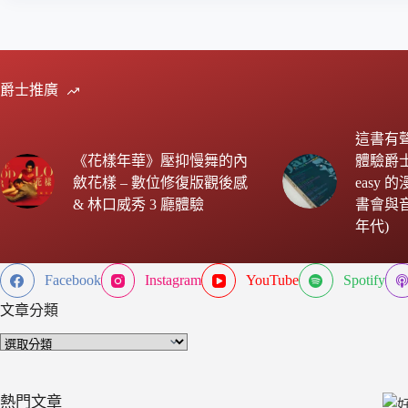
爵士推廣
這書有
《花樣年華》壓抑慢舞的內
體驗爵士樂 
斂花樣 – 數位修復版觀後感
easy
& 林口威秀 3 廳體驗
書會與音樂
年代)
Facebook
Instagram
YouTube
Spotify
文章分類
文
章
分
類
熱門文章