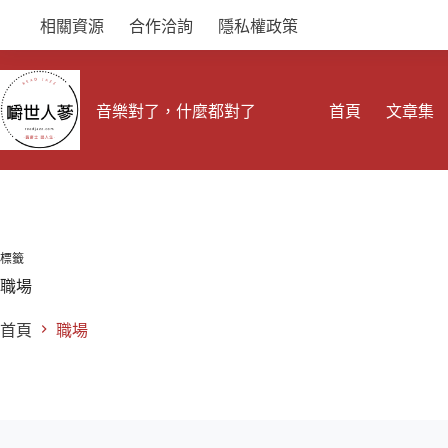
跳
相關資源
合作洽詢
隱私權政策
至
主
要
內
音樂對了，什麼都對了
首頁
文章集
容
標籤
職場
首頁
職場