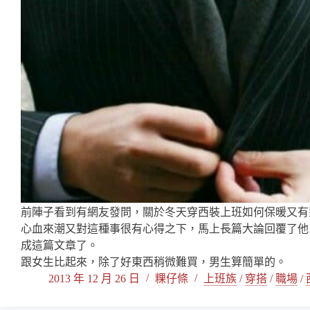
前陣子看到有網友發問，關於冬天穿西裝上班如何保暖又有
心血來潮又對這種事很有心得之下，馬上長篇大論回覆了他
成這篇文章了。
跟女生比起來，除了好東西稍微難買，男生算簡單的。
2013 年 12 月 26 日
粿仔條
上班族
/
穿搭
/
職場
/